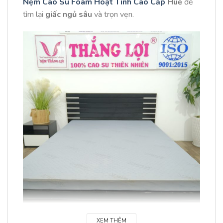
Nệm Cao Su Foam Hoạt Tính Cao Cấp
Huế
để
tìm lại
giấc ngủ sâu
và trọn vẹn.
XEM THÊM