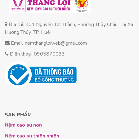
độ
, cơ thể bạn được thả lỏng hoàn toàn.
Độ đàn
hồi
giúp
giảm căng thẳng
cả về thể chất lẫn
tinh thần. Tình trạng
đau nhức, mỏi mệt
của
Địa chỉ: 801 Nguyễn Tất Thành, Phường Thủy Châu, Thị Xã
người sử dụng
sẽ được cải thiện rõ rệt.
Hương Thủy, TP. Huế
Tạo môi trường ngủ trong lành, an toàn
Email: nemthangloiweb@gmail.com
tuyệt đối nhờ than hoạt tính
Điện thoại: 0905870033
Điều tôi
không thích
ở những chiếc nệm thông
thường là chúng có thể trở thành môi trường cho
vi khuẩn. Nhưng sản phẩm này thì khác.
Nệm
Cao Su Foam Hoạt Tính
có
thành phần than
hoạt tính
.
Than hoạt tính
có
khả năng kháng
khuẩn
, giúp
kiểm soát
mùi khó chịu
và ngăn
chặn
sự phát triển của vi khuẩn
. Nhờ đó,
Nệm
Cao Su Foam Hoạt Tính
tạo
môi trường nghỉ
SẢN PHẨM
ngơi trong lành
, đảm bảo
sự an toàn
cho
sức
khỏe
của bạn.
Nệm cao su non
Luôn mát mẻ, thoáng khí ngay cả trong mùa
Nệm cao su thiên nhiên