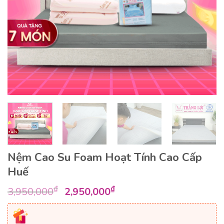
Nệm Cao Su Foam Hoạt Tính Cao Cấp
Huế
Giá
Giá
₫
₫
3,950,000
2,950,000
gốc
hiện
là:
tại