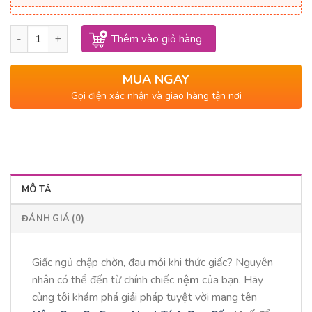
3,950,000₫.
là:
2,950,000₫.
Nệm Cao Su Foam Hoạt Tính Cao Cấp Huế số lượng
Thêm vào giỏ hàng
MUA NGAY
Gọi điện xác nhận và giao hàng tận nơi
MÔ TẢ
ĐÁNH GIÁ (0)
Giấc ngủ chập chờn, đau mỏi khi thức giấc? Nguyên
nhân có thể đến từ chính chiếc
nệm
của bạn. Hãy
cùng tôi khám phá giải pháp tuyệt vời mang tên