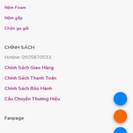
hè
Nệm Foam
Nỗi lo nằm nệm bị hầm bí lưng sẽ không còn.
Bề
Nệm gấp
mặt nệm
được phủ
hàng ngàn lỗ nhỏ
. Các
lỗ
nhỏ
này
tạo
sự lưu thông khí
và phân tán nhiệt
Chăn ga gối
lượng tối đa. Thiết kế này giúp cuốn trôi
vi
khuẩn
, bụi bẩn, giữ cho bề mặt
nệm
luôn mát
CHÍNH SÁCH
mẻ.
Hotline: 0905870033
Chính Sách Giao Hàng
Chính Sách Thanh Toán
Chính Sách Bảo Hành
.
Câu Chuyện Thương Hiệu
.
Fanpage