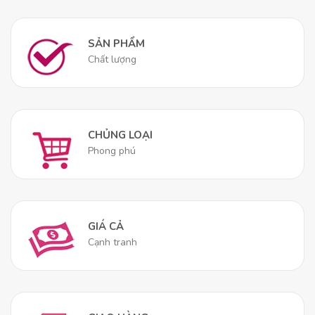
Thắng Lợi
được thiết kế với
độ cứng vừa phải
–
mức độ lý tưởng để
bảo vệ cột sống
.
SẢN PHẨM
Chất lượng
Đặc Điểm
Lợi Ích Cho Sức Khỏe
Độ cứng vừa
Giữ cột sống ở tư thế thẳng tự nhiên,
phải
ngăn ngừa cong vẹo.
CHỦNG LOẠI
Nâng đỡ
Giảm thiểu tình trạng đau mỏi ở lưng,
Phong phú
đồng đều
cổ, vai gáy.
Phù hợp
Lý tưởng cho người lớn tuổi và những
nhiều đối
người có vấn đề về
hệ xương khớp
.
tượng
GIÁ CẢ
Cạnh tranh
Sử dụng nệm
Thắng Lợi là một cách đầu tư lâu dài
cho
sức khỏe cột sống
của bạn.
Thoáng mát suốt đêm dài, lý tưởng