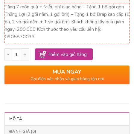
6,611,000₫.
là:
Tặng 7 món quà + Miễn phí giao hàng – Tặng 1 bộ gối gòn
2,975,000₫.
Thắng Lợi (2 gối nằm, 1 gối ôm) – Tặng 1 bộ Drap cao cấp (1
ga, 2 vỏ gối nằm + 1 vỏ gối ôm) Khách không lấy quà giảm
ngay: 200.000 Kích thước theo yêu cầu liên hệ:
0905870033
Nệm cao su non Thắng Lợi 1m4 x 2m x 20cm số lượng
Thêm vào giỏ hàng
MUA NGAY
Gọi điện xác nhận và giao hàng tận nơi
MÔ TẢ
ĐÁNH GIÁ (0)