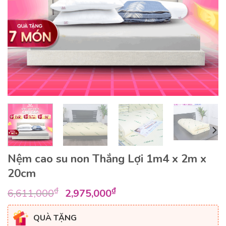
Nệm cao su non Thắng Lợi 1m4 x 2m x
20cm
Giá
Giá
₫
₫
6,611,000
2,975,000
gốc
hiện
là:
tại
QUÀ TẶNG