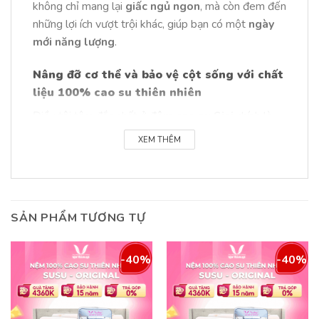
không chỉ mang lại
giấc ngủ ngon
, mà còn đem đến
những lợi ích vượt trội khác, giúp bạn có một
ngày
mới năng lượng
.
Nâng đỡ cơ thể và bảo vệ cột sống với chất
liệu 100% cao su thiên nhiên
Điều tôi tâm đắc nhất ở
đệm cao su Sisi
chính là
chất liệu.
XEM THÊM
Chất liệu
của nệm là
100% cao su thiên
nhiên
tinh khiết, có
độ đàn hồi tốt
, giúp
nâng
đỡ cơ thể hoàn hảo
.
SẢN PHẨM TƯƠNG TỰ
Cao su thiên nhiên
giúp phân bổ áp lực đồng
đều, ôm sát mọi đường cong cơ thể, từ đó giữ
-40%
-40%
cho cột sống luôn ở trạng thái thẳng tự nhiên.
Điều này đặc biệt quan trọng cho những người có
vấn đề về
xương khớp
hoặc thường xuyên bị