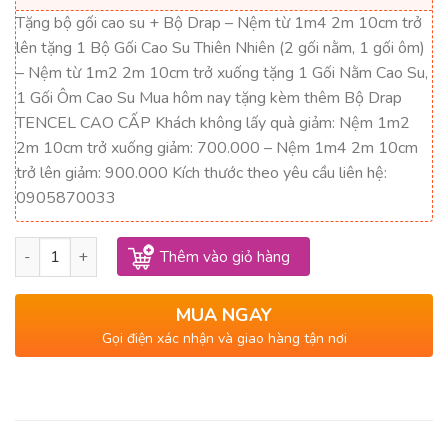
9,917,000₫.
là:
Tặng bộ gối cao su + Bộ Drap – Nệm từ 1m4 2m 10cm trở
5,950,000₫.
lên tặng 1 Bộ Gối Cao Su Thiên Nhiên (2 gối nằm, 1 gối ôm)
– Nệm từ 1m2 2m 10cm trở xuống tặng 1 Gối Nằm Cao Su,
1 Gối Ôm Cao Su Mua hôm nay tặng kèm thêm Bộ Drap
TENCEL CAO CẤP Khách không lấy quà giảm: Nệm 1m2
2m 10cm trở xuống giảm: 700.000 – Nệm 1m4 2m 10cm
trở lên giảm: 900.000 Kích thước theo yêu cầu liên hệ:
0905870033
Nệm Cao Su Sisi – Advanced Thắng Lợi 1m2 x 2m x 5cm số lượ
Thêm vào giỏ hàng
MUA NGAY
Gọi điện xác nhận và giao hàng tận nơi