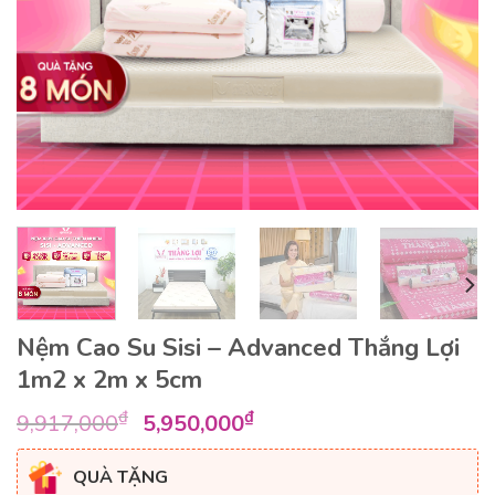
Nệm Cao Su Sisi – Advanced Thắng Lợi
1m2 x 2m x 5cm
Giá
Giá
₫
₫
9,917,000
5,950,000
gốc
hiện
là:
tại
QUÀ TẶNG