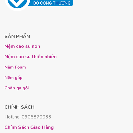
sống
hay thoát vị đĩa đệm.
Thiết kế cấu trúc bọt hở và lỗ thoáng
khí
SẢN PHẨM
Một nỗi lo lớn của người dùng nệm cao su là cảm
giác hầm nóng lưng, đặc biệt trong khí hậu nhiệt đới
Nệm cao su non
tại Việt Nam. Tuy nhiên, với
Super Win
, bạn sẽ cảm
Nệm cao su thiên nhiên
nhận sự khác biệt. Thiết kế thông minh với hàng
Nệm Foam
ngàn lỗ nhỏ li ti ở hai mặt nệm tạo thành
cấu trúc
tổ ong
giúp không khí lưu thông dễ dàng.
Nệm gấp
Chăn ga gối
Cấu trúc này hoạt động như một hệ thống điều hòa
tự nhiên, đẩy khí nóng từ cơ thể ra ngoài và hút
không khí mát vào trong. Nhờ đó, nệm luôn
thông
CHÍNH SÁCH
thoáng
, mang lại cảm giác
mát mẻ
, dễ chịu ngay cả
Hotline: 0905870033
trong những ngày hè oi bức.
Chính Sách Giao Hàng
Tính năng kháng khuẩn và khử mùi