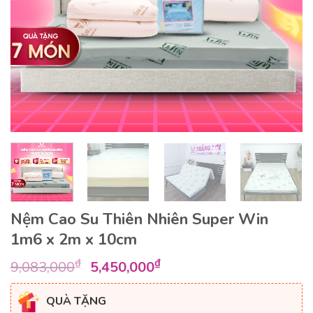
Nệm Cao Su Thiên Nhiên Super Win
1m6 x 2m x 10cm
Giá
Giá
₫
₫
9,083,000
5,450,000
gốc
hiện
là:
tại
QUÀ TẶNG