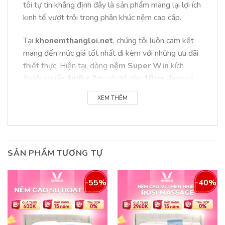
tôi tự tin khẳng định đây là sản phẩm mang lại lợi ích
kinh tế vượt trội trong phân khúc nệm cao cấp.
Tại
khonemthangloi.net
, chúng tôi luôn cam kết
mang đến mức giá tốt nhất đi kèm với những ưu đãi
thiết thực. Hiện tại, dòng
nệm Super Win
kích
thước chuẩn
1m6 x 2m
với độ dày
10cm
đang có
chương trình khuyến mãi cực kỳ hấp dẫn.
XEM THÊM
Dưới đây là chi tiết về gói quà tặng khi bạn đặt mua
sản phẩm này:
2 gối nằm
cao cấp, êm ái.
SẢN PHẨM TƯƠNG TỰ
1 gối ôm cao su thiên nhiên
mềm mại.
-55%
-40%
1 bộ drap
cotton thoáng mát, họa tiết sang
trọng.
1 áo nệm
đã được bọc sẵn để bảo vệ nệm.