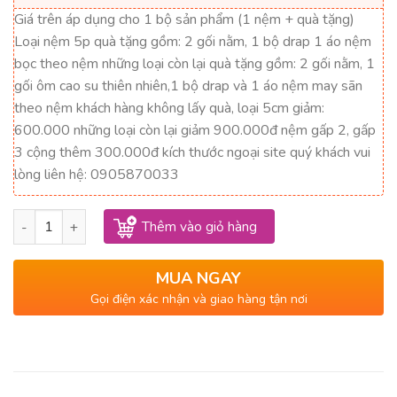
9,083,000₫.
là:
Giá trên áp dụng cho 1 bộ sản phẩm (1 nệm + quà tặng)
5,450,000₫.
Loại nệm 5p quà tặng gồm: 2 gối nằm, 1 bộ drap 1 áo nệm
bọc theo nệm những loại còn lại quà tặng gồm: 2 gối nằm, 1
gối ôm cao su thiên nhiên,1 bộ drap và 1 áo nệm may sãn
theo nệm khách hàng không lấy quà, loại 5cm giảm:
600.000 những loại còn lại giảm 900.000đ nệm gấp 2, gấp
3 cộng thêm 300.000đ kích thước ngoại site quý khách vui
lòng liên hệ: 0905870033
Nệm Cao Su Thiên Nhiên Super Win 1m6 x 2m x 10cm số lượn
Thêm vào giỏ hàng
MUA NGAY
Gọi điện xác nhận và giao hàng tận nơi