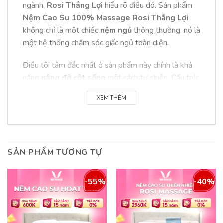
ngành,
Rosi Thắng Lợi
hiểu rõ điều đó. Sản phẩm
Nệm Cao Su 100% Massage Rosi Thắng Lợi
không chỉ là một chiếc
nệm ngủ
thông thường, nó là
một hệ thống chăm sóc giấc ngủ toàn diện.
Điều tôi tâm đắc nhất ở sản phẩm này chính là khả
năng
nâng đỡ cột sống
một cách tự nhiên. Cấu trúc
của nệm được thiết kế để phân bổ đều trọng lượng
XEM THÊM
cơ thể, giảm áp lực lên các điểm tì đè như vai, hông
và lưng. Nhờ đó, tình trạng
đau lưng
hay mỏi
vai
gáy
được cải thiện đáng kể, đặc biệt với những
người làm việc văn phòng hoặc người lớn tuổi.
SẢN PHẨM TƯƠNG TỰ
Điểm làm nên sự khác biệt chính là công nghệ
massage độc đáo. Bề mặt
đệm cao su
được thiết
-55%
-40%
kế với hàng ngàn núm gai massage, tác động nhẹ
nhàng lên cơ thể mỗi khi bạn nằm xuống. Cấu trúc
massage này giúp
máu huyết lưu thông
tốt hơn,