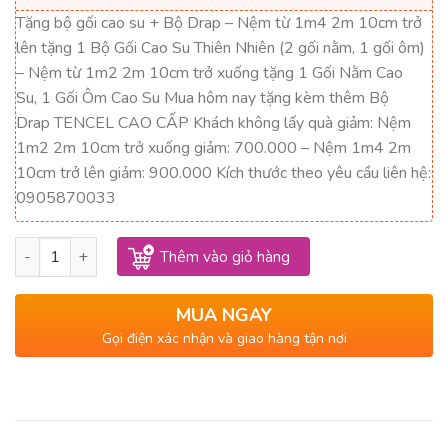
12,333,000₫.
là:
Tặng bộ gối cao su + Bộ Drap – Nệm từ 1m4 2m 10cm trở
7,400,000₫.
lên tặng 1 Bộ Gối Cao Su Thiên Nhiên (2 gối nằm, 1 gối ôm)
– Nệm từ 1m2 2m 10cm trở xuống tặng 1 Gối Nằm Cao
Su, 1 Gối Ôm Cao Su Mua hôm nay tặng kèm thêm Bộ
Drap TENCEL CAO CẤP Khách không lấy quà giảm: Nệm
1m2 2m 10cm trở xuống giảm: 700.000 – Nệm 1m4 2m
10cm trở lên giảm: 900.000 Kích thước theo yêu cầu liên hệ:
0905870033
Nệm Cao Su 100% Massage Rosi Thắng Lợi 1m4 x 2m x 20cm s
Thêm vào giỏ hàng
MUA NGAY
Gọi điện xác nhận và giao hàng tận nơi