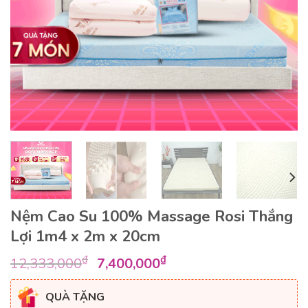
Nệm Cao Su 100% Massage Rosi Thắng
Lợi 1m4 x 2m x 20cm
Giá
Giá
₫
₫
12,333,000
7,400,000
gốc
hiện
là:
tại
QUÀ TẶNG