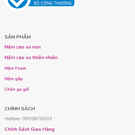
Đối tượng
Lý do phù hợp
Người lớn
Cần sự nâng đỡ vững chắc từ mặt nệm
tuổi, người
cứng để bảo vệ
cột sống
.
đau lưng
SẢN PHẨM
Chất liệu thiên nhiên an toàn,
kháng
Nệm cao su non
Trẻ em
khuẩn tự nhiên
, không gây dị ứng cho
làn da nhạy cảm của bé.
Nệm cao su thiên nhiên
Mặt nệm mềm giúp giảm áp lực lên vùng
Phụ nữ
bụng và hông, mang lại sự thoải mái tối
Nệm Foam
mang thai
đa trong thai kỳ.
Nệm gấp
Độ đàn hồi tốt không gây tiếng ồn hay
Các cặp đôi
rung lắc khi người bên cạnh trở mình.
Chăn ga gối
Sản phẩm này thực sự là một khoản đầu tư thông
CHÍNH SÁCH
minh cho sức khỏe của cả gia đình, đáp ứng nhu cầu
đa dạng của từng thành viên.
Hotline: 0905870033
Chính Sách Giao Hàng
Chất Lượng Vượt Trội Và Độ Bền Bỉ Được