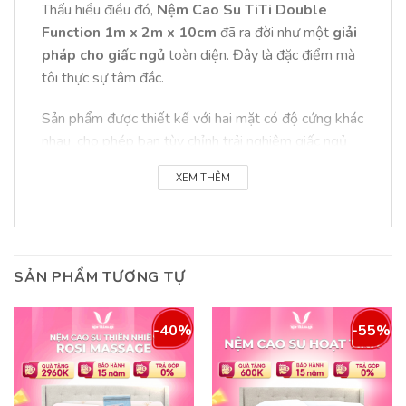
Thấu hiểu điều đó,
Nệm Cao Su TiTi Double
Function 1m x 2m x 10cm
đã ra đời như một
giải
pháp cho giấc ngủ
toàn diện. Đây là đặc điểm mà
tôi thực sự tâm đắc.
Sản phẩm được thiết kế với hai mặt có độ cứng khác
nhau, cho phép bạn tùy chỉnh trải nghiệm giấc ngủ
chỉ bằng một thao tác lật nệm đơn giản. Tính năng
XEM THÊM
Double Function
này cung cấp hai mặt nệm riêng
biệt, đáp ứng mọi sở thích.
Mặt nệm mềm: Cảm giác êm ái, ôm sát cơ
thể
SẢN PHẨM TƯƠNG TỰ
Với những ai yêu thích sự mềm mại, mặt nệm này
sẽ là chân ái. Bề mặt nệm mềm mại, nhẹ nhàng
-40%
-55%
ôm lấy từng đường cong cơ thể, tạo cảm giác
êm
ái
và giúp giải tỏa áp lực một cách hiệu quả tại
các vùng như vai, hông và lưng. Cảm giác này