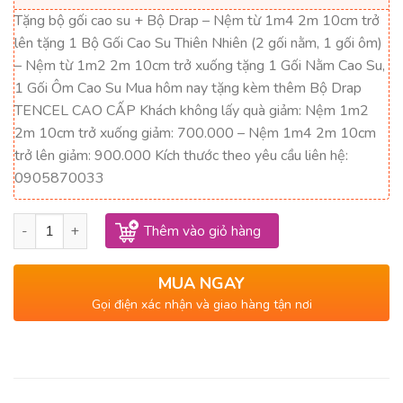
20,167,000₫.
là:
Tặng bộ gối cao su + Bộ Drap – Nệm từ 1m4 2m 10cm trở
12,100,000₫.
lên tặng 1 Bộ Gối Cao Su Thiên Nhiên (2 gối nằm, 1 gối ôm)
– Nệm từ 1m2 2m 10cm trở xuống tặng 1 Gối Nằm Cao Su,
1 Gối Ôm Cao Su Mua hôm nay tặng kèm thêm Bộ Drap
TENCEL CAO CẤP Khách không lấy quà giảm: Nệm 1m2
2m 10cm trở xuống giảm: 700.000 – Nệm 1m4 2m 10cm
trở lên giảm: 900.000 Kích thước theo yêu cầu liên hệ:
0905870033
Nệm Cao Su TiTi Double Function 1m x 2m x 10cm số lượng
Thêm vào giỏ hàng
MUA NGAY
Gọi điện xác nhận và giao hàng tận nơi