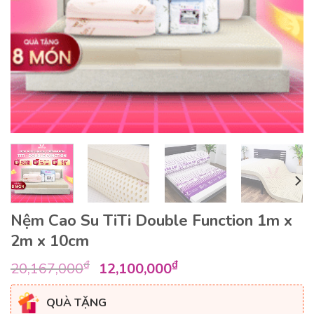
Nệm Cao Su TiTi Double Function 1m x
2m x 10cm
Giá
Giá
₫
₫
20,167,000
12,100,000
gốc
hiện
là:
tại
QUÀ TẶNG