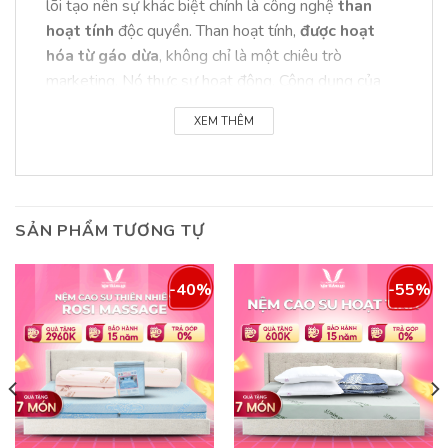
lõi tạo nên sự khác biệt chính là công nghệ
than
hoạt tính
độc quyền. Than hoạt tính,
được hoạt
hóa từ gáo dừa
, không chỉ là một chiêu trò
marketing. Nó thực sự hoạt động. Công dụng của
hoạt tính là
xử lý mùi tự nhiên của cao su
, điều mà
XEM THÊM
nhiều người
không thích
ở các dòng nệm cao su
khác. Hơn thế nữa, nó còn có khả năng
hút ẩm
và
làm sạch không khí
trong phòng ngủ của bạn.
Điều này tạo ra một không gian nghỉ ngơi trong lành,
SẢN PHẨM TƯƠNG TỰ
đặc biệt quan trọng cho
sức khỏe gia đình
, nhất là
những nhà có trẻ nhỏ hoặc người lớn tuổi.
-40%
-55%
Một lợi ích khác mà tôi phải nhấn mạnh là khả năng
nâng đỡ cột sống
tuyệt vời. Sản phẩm
cho đàn
hồi cao
, đồng đều trên khắp bề mặt. Điều này có
nghĩa là dù bạn nằm ở tư thế nào, cột sống của bạn
vẫn được giữ ở trạng thái thẳng tự nhiên. Với những
người gặp vấn đề về lưng như tôi, hay những ai đang