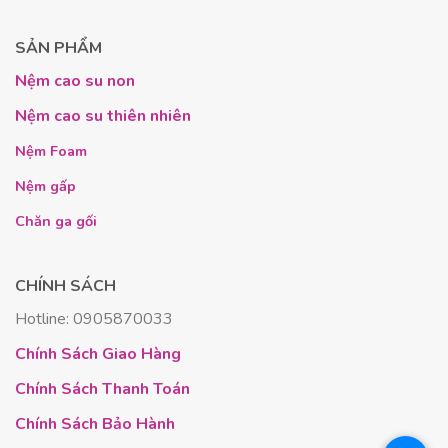
Thiết kế này không chỉ để trang trí. Các lỗ thông hơi
này trải đều trên cả
2 bề mặt
, giúp không khí lưu
SẢN PHẨM
thông liên tục. Kết quả là, nệm
không gây tình
trạng nóng bức, khó chịu
. Bạn có thể sử dụng
Nệm cao su non
được ở cả hai bề mặt nệm, giúp kéo dài tuổi thọ và
Nệm cao su thiên nhiên
giữ nệm luôn mới.
Nệm Foam
Về độ bền và sự yên tĩnh:
Nệm gấp
Một khoản đầu tư cho giấc ngủ phải là một
Chăn ga gối
khoản đầu tư dài hạn. Chiếc nệm này có
độ bền
lên tới 15 năm
nếu được sử dụng và bảo quản
CHÍNH SÁCH
đúng cách.
Hotline: 0905870033
Nó cũng đạt tiêu chí về độ yên tĩnh. Cấu trúc
cao
su non
đặc biệt giúp sản phẩm
không gây ra
Chính Sách Giao Hàng
tiếng động trong quá trình sử dụng
. Bạn có
Chính Sách Thanh Toán
thể thoải mái xoay mình mà không sợ làm phiền
Chính Sách Bảo Hành
người bên cạnh.