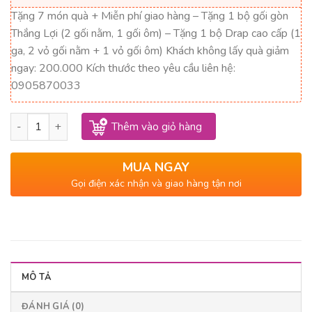
6,167,000₫.
là:
Tặng 7 món quà + Miễn phí giao hàng – Tặng 1 bộ gối gòn
2,775,000₫.
Thắng Lợi (2 gối nằm, 1 gối ôm) – Tặng 1 bộ Drap cao cấp (1
ga, 2 vỏ gối nằm + 1 vỏ gối ôm) Khách không lấy quà giảm
ngay: 200.000 Kích thước theo yêu cầu liên hệ:
0905870033
Nệm cao su hoạt tính Thắng Lợi 1m x 2m x 15cm số lượng
Thêm vào giỏ hàng
MUA NGAY
Gọi điện xác nhận và giao hàng tận nơi
MÔ TẢ
ĐÁNH GIÁ (0)