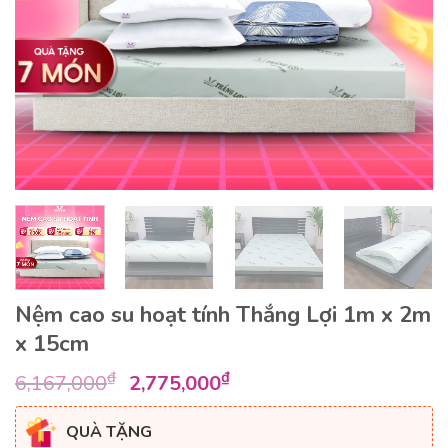
Nệm cao su hoạt tính Thắng Lợi 1m x 2m
x 15cm
Giá
Giá
₫
₫
6,167,000
2,775,000
gốc
hiện
là:
tại
QUÀ TẶNG