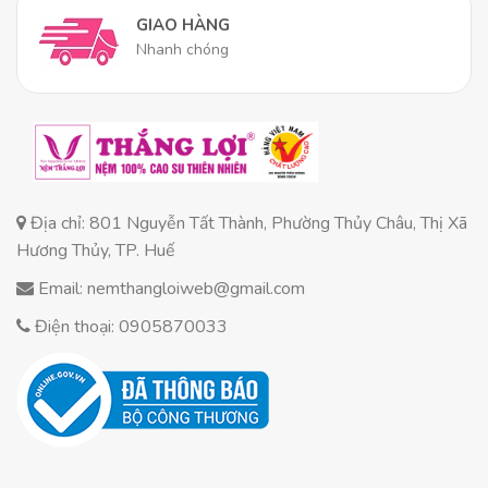
GIAO HÀNG
Nhanh chóng
Đối tượng phù
Người khó ngủ, giường đơn, gia
hợp
đình
Về độ đàn hồi và êm ái:
Nhiều người e ngại nệm foam hay cao su non sẽ
không thể bì được với cao su thiên nhiên. Nhưng với
chiếc nệm này, sản phẩm
có độ êm ái rất tốt
, cảm
Địa chỉ: 801 Nguyễn Tất Thành, Phường Thủy Châu, Thị Xã
giác êm ái gần giống với nệm cao su thiên nhiên. Với
Hương Thủy, TP. Huế
độ dày 15cm
, nó cung cấp đủ sự mềm mại để bạn
Email: nemthangloiweb@gmail.com
cảm thấy được vỗ về, nhưng vẫn đủ vững chãi để
Điện thoại: 0905870033
nâng đỡ cơ thể, không gây cảm giác chìm lún khó
chịu.
Về thiết kế thông thoáng:
Điểm mà tôi
thích
nhất có lẽ là thiết kế thông minh.
Bề mặt nệm
có hàng ngàn lỗ tròn nhỏ
trải đều.