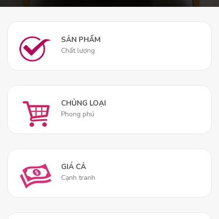
thuật, những sự thật trung lập về sản phẩm.
Thuộc tính
Giá trị
SẢN PHẨM
Chất lượng
Loại sản phẩm
Nệm Cao su hoạt tính
Thương hiệu
Thắng Lợi
CHỦNG LOẠI
Chiều rộng
1m
Phong phú
Chiều dài
2m
Độ dày
15cm
GIÁ CẢ
Cạnh tranh
Công nghệ
Than hoạt tính
Chất liệu áo nệm
Vải thun Spandex