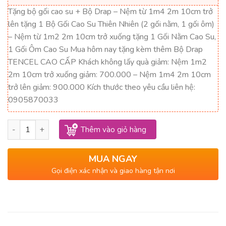
18,750,000₫.
là:
Tặng bộ gối cao su + Bộ Drap – Nệm từ 1m4 2m 10cm trở
11,250,000₫.
lên tặng 1 Bộ Gối Cao Su Thiên Nhiên (2 gối nằm, 1 gối ôm)
– Nệm từ 1m2 2m 10cm trở xuống tặng 1 Gối Nằm Cao Su,
1 Gối Ôm Cao Su Mua hôm nay tặng kèm thêm Bộ Drap
TENCEL CAO CẤP Khách không lấy quà giảm: Nệm 1m2
2m 10cm trở xuống giảm: 700.000 – Nệm 1m4 2m 10cm
trở lên giảm: 900.000 Kích thước theo yêu cầu liên hệ:
0905870033
Nệm Cao Su SuSu Original Thắng Lợi 1m2 x 2m x 15cm số lượ
Thêm vào giỏ hàng
MUA NGAY
Gọi điện xác nhận và giao hàng tận nơi