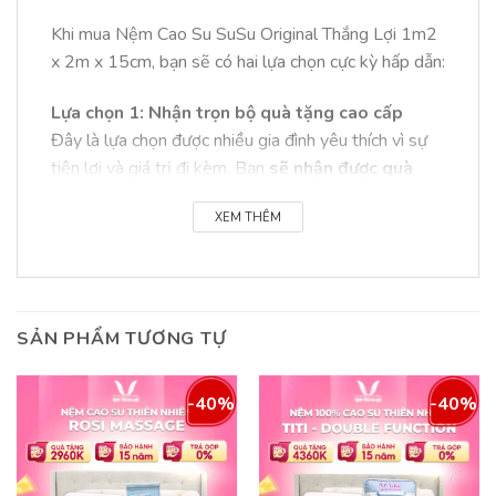
Khi mua Nệm Cao Su SuSu Original Thắng Lợi 1m2
x 2m x 15cm
, bạn sẽ có hai lựa chọn cực kỳ hấp dẫn:
Lựa chọn 1: Nhận trọn bộ quà tặng cao cấp
Đây là lựa chọn được nhiều gia đình yêu thích vì sự
tiện lợi và giá trị đi kèm. Bạn
sẽ nhận được quà
tặng hấp dẫn
bao gồm:
XEM THÊM
1 gối nằm cao su thiên nhiên êm ái.
1 gối ôm cao su đàn hồi.
1
bộ drap TENCEL cao cấp
, chất liệu mềm mại
SẢN PHẨM TƯƠNG TỰ
và thoáng mát (gồm 1 ga, 2 vỏ gối nằm, 1 vỏ gối
ôm).
-40%
-40%
Lựa chọn 2: Giảm giá trực tiếp vào sản phẩm
Nếu bạn đã có sẵn chăn ga gối và muốn tiết kiệm
chi phí tối đa, đây là lựa chọn hoàn hảo.