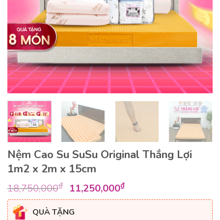
Nệm Cao Su SuSu Original Thắng Lợi
1m2 x 2m x 15cm
Giá
Giá
₫
₫
18,750,000
11,250,000
gốc
hiện
là:
tại
QUÀ TẶNG