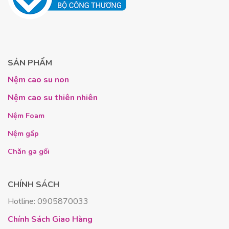
Nâng đỡ tối ưu
->
giảm áp lực xương khớp
.
Nệm
giúp
giảm các bệnh về xương khớp
như
thoái hóa đốt sống
, đau lưng,
đau vai gáy
.
SẢN PHẨM
Nhiều khách hàng của tôi, đặc biệt là những người
làm văn phòng hoặc người lớn tuổi, chia sẻ rằng
việc
Nệm cao su non
sử dụng nệm giúp cải thiện chất lượng giấc ngủ
Nệm cao su thiên nhiên
và giảm hẳn tình trạng đau mỏi mỗi sáng thức dậy.
Sản phẩm thích hợp cho mọi đối tượng
, đặc biệt
Nệm Foam
là những người đang cần một giải pháp cho giấc ngủ
Nệm gấp
và sức khỏe xương khớp.
Chăn ga gối
Thiết Kế Thoáng Mát Cho Giấc Ngủ Sâu
và Ngon Hơn
CHÍNH SÁCH
Một điểm không được yêu thích ở một số loại nệm
Hotline: 0905870033
là cảm giác hầm nóng, bí bách. Tuy nhiên,
bề mặt
Chính Sách Giao Hàng
nệm có tính năng thoáng khí
. Với hệ thống hàng