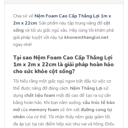
Chia sẻ về
Nệm Foam Cao Cấp Thắng Lợi 1m x
2m x 22cm
. Sản phẩm này tập trung nâng đỡ
cột
sống
và tối ưu giấc ngủ sâu. Hãy cùng tôi khám phá
giải pháp tuyệt vời này tại
khonemthangloi.net
ngay nhé!
Tại sao Nệm Foam Cao Cấp Thắng Lợi
1m x 2m x 22cm là giải pháp hoàn hảo
cho sức khỏe cột sống?
Tôi hiểu rằng một giấc ngủ ngon bắt đầu từ việc cơ
thể được nâng đỡ đúng cách.
Nệm Thắng Lợi
sử
dụng
chất liệu foam
mật độ cao để tạo ra sự cân
bằng hoàn hảo. Khi bạn nằm xuống,
cấu trúc tế bào
mở
của
memory foam
sẽ ôm sát
đường cong tự
nhiên
của cơ thể. Tôi nhận thấy nệm giúp giảm tối
đa áp lực tại các điểm tiếp xúc như vai và hông. Điều