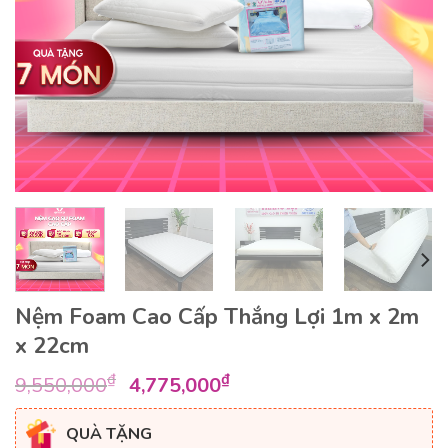
Nệm Foam Cao Cấp Thắng Lợi 1m x 2m
x 22cm
Giá
Giá
₫
₫
9,550,000
4,775,000
gốc
hiện
là:
tại
QUÀ TẶNG