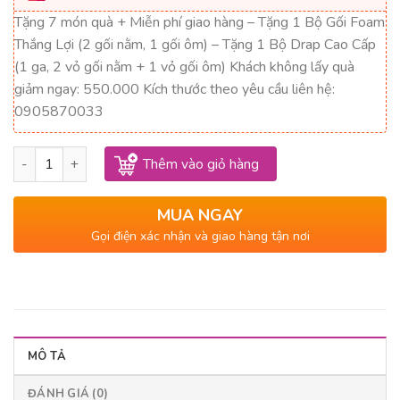
9,550,000₫.
là:
Tặng 7 món quà + Miễn phí giao hàng – Tặng 1 Bộ Gối Foam
4,775,000₫.
Thắng Lợi (2 gối nằm, 1 gối ôm) – Tặng 1 Bộ Drap Cao Cấp
(1 ga, 2 vỏ gối nằm + 1 vỏ gối ôm) Khách không lấy quà
giảm ngay: 550.000 Kích thước theo yêu cầu liên hệ:
0905870033
Nệm Foam Cao Cấp Thắng Lợi 1m x 2m x 22cm số lượng
Thêm vào giỏ hàng
MUA NGAY
Gọi điện xác nhận và giao hàng tận nơi
MÔ TẢ
ĐÁNH GIÁ (0)