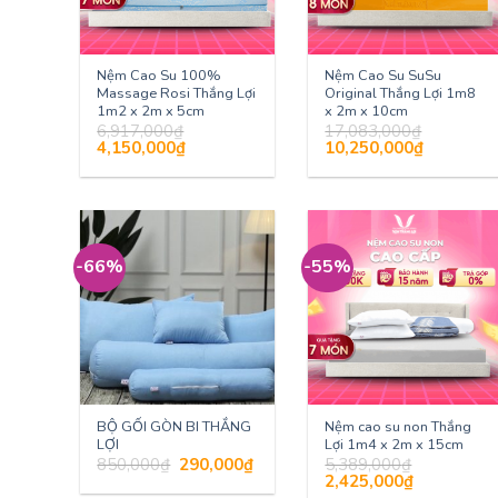
Nệm Cao Su 100%
Nệm Cao Su SuSu
Massage Rosi Thắng Lợi
Original Thắng Lợi 1m8
1m2 x 2m x 5cm
x 2m x 10cm
6,917,000
₫
17,083,000
₫
Giá
Giá
Giá
Giá
4,150,000
₫
10,250,000
₫
gốc
hiện
gốc
hiện
là:
tại
là:
tại
6,917,000₫.
là:
17,083,000₫.
là:
4,150,000₫.
10,250,000
-66%
-55%
BỘ GỐI GÒN BI THẮNG
Nệm cao su non Thắng
LỢI
Lợi 1m4 x 2m x 15cm
Giá
Giá
850,000
₫
290,000
₫
5,389,000
₫
gốc
hiện
Giá
Giá
2,425,000
₫
là:
tại
gốc
hiện