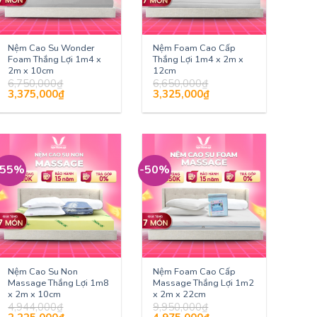
Nệm Cao Su Wonder
Nệm Foam Cao Cấp
Foam Thắng Lợi 1m4 x
Thắng Lợi 1m4 x 2m x
2m x 10cm
12cm
6,750,000
₫
6,650,000
₫
Giá
Giá
Giá
Giá
3,375,000
₫
3,325,000
₫
gốc
hiện
gốc
hiện
là:
tại
là:
tại
6,750,000₫.
là:
6,650,000₫.
là:
3,375,000₫.
3,325,000₫.
-55%
-50%
Nệm Cao Su Non
Nệm Foam Cao Cấp
Massage Thắng Lợi 1m8
Massage Thắng Lợi 1m2
x 2m x 10cm
x 2m x 22cm
4,944,000
₫
9,950,000
₫
Giá
Giá
Giá
Giá