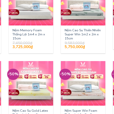
Nệm Memory Foam
Nệm Cao Su Thiên Nhiên
Thắng Lợi 1m4 x 2m x
Super Win 1m2 x 2m x
15cm
15cm
7,450,000
₫
9,583,000
₫
Giá
Giá
Giá
Giá
3,725,000
₫
5,750,000
₫
gốc
hiện
gốc
hiện
là:
tại
là:
tại
7,450,000₫.
là:
9,583,000₫.
là:
3,725,000₫.
5,750,000₫.
-50%
-50%
Nệm Cao Su Gold Latex
Nệm Super Win Foam