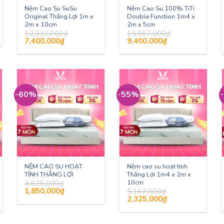
Nệm Cao Su SuSu
Nệm Cao Su 100% TiTi
Original Thắng Lợi 1m x
Double Function 1m4 x
2m x 10cm
2m x 5cm
12,333,000
₫
15,667,000
₫
Giá
Giá
Giá
Giá
7,400,000
₫
9,400,000
₫
gốc
hiện
gốc
hiện
là:
tại
là:
tại
12,333,000₫.
là:
15,667,000₫.
là:
7,400,000₫.
9,400,000₫.
-60%
-55%
NỆM CAO SU HOẠT
Nệm cao su hoạt tính
TÍNH THẮNG LỢI
Thắng Lợi 1m4 x 2m x
10cm
4,625,000
₫
Giá
Giá
1,850,000
₫
5,167,000
₫
gốc
hiện
Giá
Giá
2,325,000
₫
là:
tại
gốc
hiện
4,625,000₫.
là:
là:
tại
1,850,000₫.
5,167,000₫.
là:
2,325,000₫.