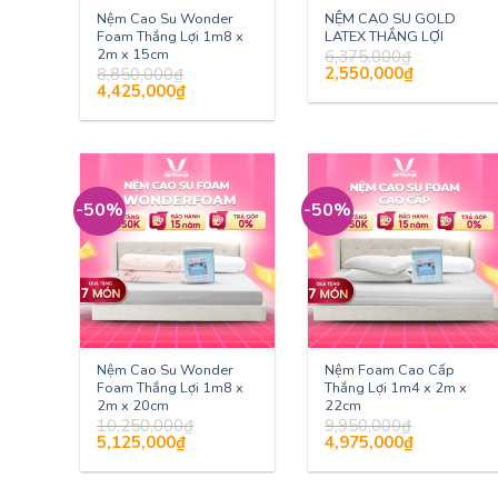
Nệm Cao Su Wonder
NỆM CAO SU GOLD
Foam Thắng Lợi 1m8 x
LATEX THẮNG LỢI
2m x 15cm
6,375,000
₫
Giá
Giá
2,550,000
₫
8,850,000
₫
gốc
hiện
Giá
Giá
4,425,000
₫
là:
tại
gốc
hiện
6,375,000₫.
là:
là:
tại
2,550,000₫.
8,850,000₫.
là:
4,425,000₫.
-50%
-50%
Nệm Cao Su Wonder
Nệm Foam Cao Cấp
Foam Thắng Lợi 1m8 x
Thắng Lợi 1m4 x 2m x
2m x 20cm
22cm
10,250,000
₫
9,950,000
₫
Giá
Giá
Giá
Giá
5,125,000
₫
4,975,000
₫
gốc
hiện
gốc
hiện
là:
tại
là:
tại
10,250,000₫.
là:
9,950,000₫.
là:
5,125,000₫.
4,975,000₫.