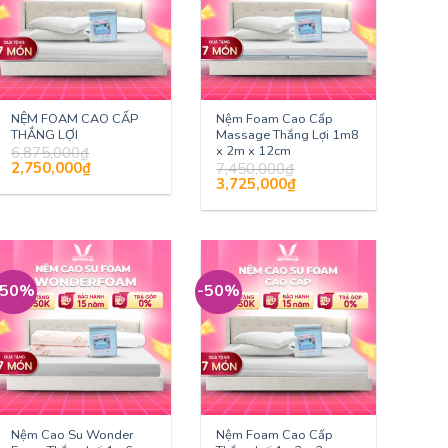
NỆM FOAM CAO CẤP
Nệm Foam Cao Cấp
THẮNG LỢI
Massage Thắng Lợi 1m8
x 2m x 12cm
6,875,000
₫
Giá
Giá
2,750,000
₫
7,450,000
₫
gốc
hiện
Giá
Giá
3,725,000
₫
là:
tại
gốc
hiện
6,875,000₫.
là:
là:
tại
2,750,000₫.
7,450,000₫.
là:
3,725,000₫.
-50%
-50%
Nệm Cao Su Wonder
Nệm Foam Cao Cấp