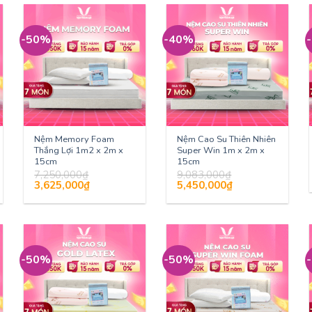
-50%
-40%
Nệm Memory Foam
Nệm Cao Su Thiên Nhiên
Thắng Lợi 1m2 x 2m x
Super Win 1m x 2m x
15cm
15cm
7,250,000
₫
9,083,000
₫
Giá
Giá
Giá
Giá
3,625,000
₫
5,450,000
₫
gốc
hiện
gốc
hiện
là:
tại
là:
tại
7,250,000₫.
là:
9,083,000₫.
là:
3,625,000₫.
5,450,000₫.
-50%
-50%