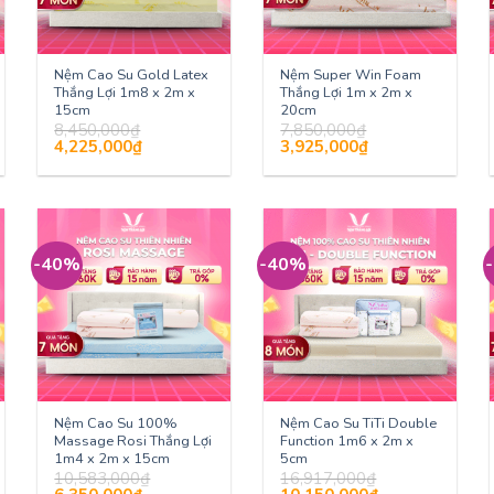
Nệm Cao Su Gold Latex
Nệm Super Win Foam
Thắng Lợi 1m8 x 2m x
Thắng Lợi 1m x 2m x
15cm
20cm
8,450,000
₫
7,850,000
₫
Giá
Giá
Giá
Giá
4,225,000
₫
3,925,000
₫
gốc
hiện
gốc
hiện
là:
tại
là:
tại
8,450,000₫.
là:
7,850,000₫.
là:
₫.
4,225,000₫.
3,925,000₫.
-40%
-40%
Nệm Cao Su 100%
Nệm Cao Su TiTi Double
Massage Rosi Thắng Lợi
Function 1m6 x 2m x
1m4 x 2m x 15cm
5cm
10,583,000
₫
16,917,000
₫
Giá
Giá
Giá
Giá