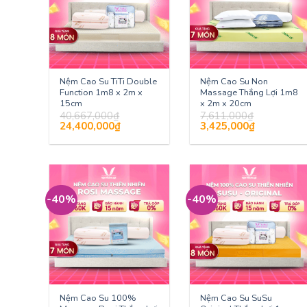
Nệm Cao Su TiTi Double
Nệm Cao Su Non
Function 1m8 x 2m x
Massage Thắng Lợi 1m8
15cm
x 2m x 20cm
40,667,000
₫
7,611,000
₫
Giá
Giá
Giá
Giá
24,400,000
₫
3,425,000
₫
gốc
hiện
gốc
hiện
là:
tại
là:
tại
40,667,000₫.
là:
7,611,000₫.
là:
24,400,000₫.
3,425,000₫.
-40%
-40%
Nệm Cao Su 100%
Nệm Cao Su SuSu