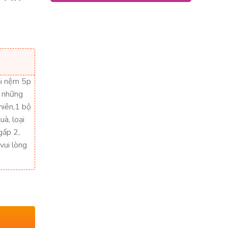
ại nệm 5p
m những
nhiên,1 bộ
à, loại
gấp 2,
vui lòng
ượng