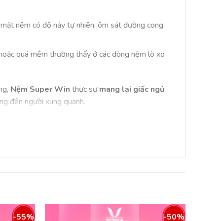
 mặt nệm có độ nảy tự nhiên, ôm sát đường cong
g hoặc quá mềm thường thấy ở các dòng nệm lò xo
ằng,
Nệm Super Win
thực sự
mang lại giấc ngủ
ng đến người xung quanh.
, vấn đề này đã được giải quyết triệt để. Bề mặt
iúp
điều hòa nhiệt độ
bề mặt nệm. Dù bạn sử
hí
mang lại.
-55%
-50%