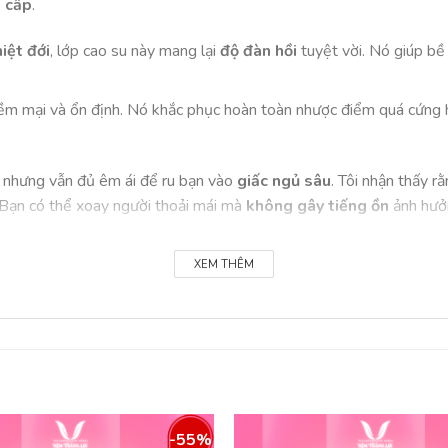
 cấp
.
iệt đới
, lớp cao su này mang lại
độ đàn hồi
tuyệt vời. Nó giúp bề
 mềm mại và ổn định. Nó khắc phục hoàn toàn nhược điểm quá cứn
 nhưng vẫn đủ êm ái để ru bạn vào
giấc ngủ sâu
. Tôi nhận thấy r
. Bạn có thể xoay người thoải mái mà
không gây tiếng ồn
ảnh hưở
lỗ thông hơi
XEM THÊM
ệt Nam là nằm nệm bị nóng lưng. Tuy nhiên, với
Nệm Super Win
li ti ở cả hai mặt.
iệt độ cơ thể tỏa ra khi ngủ sẽ được thoát nhanh qua các lỗ này, g
n luôn hiện hữu. Đây là
lợi ích tuyệt vời
mà
công nghệ thoáng k
tiên tiến
-55%