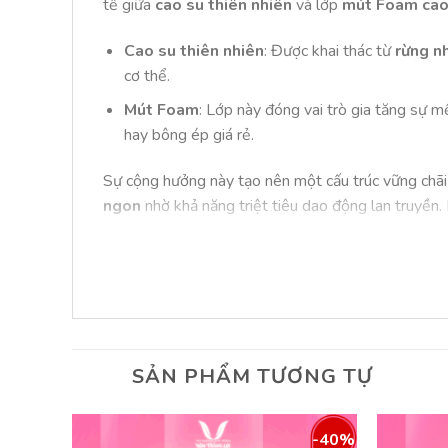
tế giữa
cao su thiên nhiên
và lớp
mút Foam cao
Cao su thiên nhiên
: Được khai thác từ
rừng nh
cơ thể.
Mút Foam
: Lớp này đóng vai trò gia tăng sự
hay bông ép giá rẻ.
Sự cộng hưởng này tạo nên một cấu trúc vững chãi
ngon
nhờ khả năng triệt tiêu dao động lan truyền
Thiết kế thông minh với hệ thống 
Một trong những nỗi lo lớn nhất của người dùng Vi
nệm được thiết kế với hàng ngàn
lỗ thông hơi
nhỏ 
Cơ chế này cho phép không khí đối lưu liên tục. Nh
SẢN PHẨM TƯƠNG TỰ
dụng trong mùa hè oi bức, cảm giác thoáng mát vẫ
Công nghệ kháng khuẩn và khử mùi 
-55%
-40%