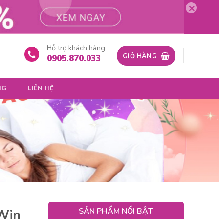
×
Hỗ trợ khách hàng
GIỎ HÀNG
0905.870.033
NG
LIÊN HỆ
SẢN PHẨM NỔI BẬT
Win