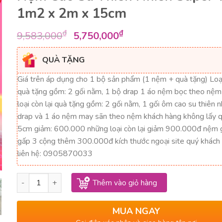
1m2 x 2m x 15cm
Giá
Giá
₫
₫
9,583,000
5,750,000
gốc
hiện
là:
tại
QUÀ TẶNG
9,583,000₫.
là:
Giá trên áp dụng cho 1 bộ sản phẩm (1 nệm + quà tặng) Lo
5,750,000₫.
quà tặng gồm: 2 gối nằm, 1 bộ drap 1 áo nệm bọc theo nệ
loại còn lại quà tặng gồm: 2 gối nằm, 1 gối ôm cao su thiên 
drap và 1 áo nệm may sãn theo nệm khách hàng không lấy qu
5cm giảm: 600.000 những loại còn lại giảm 900.000đ nệm 
gấp 3 cộng thêm 300.000đ kích thước ngoại site quý khách 
liên hệ: 0905870033
Nệm Cao Su Thiên Nhiên Super Win 1m2 x 2m x 15cm số l
Thêm vào giỏ hàng
MUA NGAY