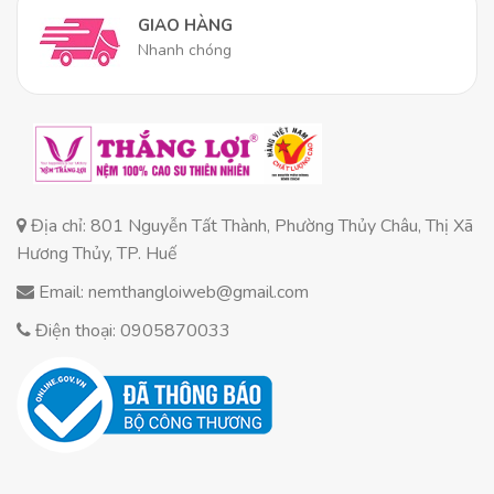
Giải pháp tối ưu cho không gian phòng ngủ nhỏ
GIAO HÀNG
Nhanh chóng
Nếu bạn đang sống trong
căn hộ chung cư mini
,
phòng trọ
hoặc ký túc xá, diện tích là thứ vô cùng
quý giá. Một chiếc nệm
1m x 2m
vừa vặn hoàn hảo
với các loại
giường đơn
hoặc
giường tầng
, giúp tiết
kiệm tối đa không gian sống. Bạn vẫn có một chỗ
ngủ thoải mái mà không chiếm hết diện tích phòng.
Địa chỉ: 801 Nguyễn Tất Thành, Phường Thủy Châu, Thị Xã
Hương Thủy, TP. Huế
Hỗ trợ sức khỏe cho các đối tượng đặc thù
Email: nemthangloiweb@gmail.com
Người độc thân/Sinh viên:
Đây là sự đầu tư
Điện thoại: 0905870033
thông minh cho sức khỏe dài hạn với chi phí hợp
lý.
Trẻ em:
Trẻ đang trong giai đoạn phát triển
xương khớp cần một mặt phẳng ngủ không quá
cứng cũng không quá mềm để giữ cột sống
thẳng tự nhiên.