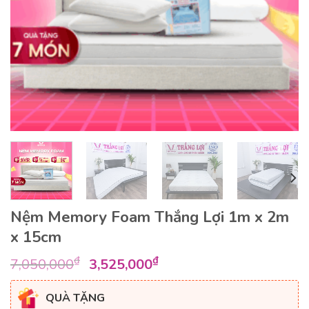
Nệm Memory Foam Thắng Lợi 1m x 2m
x 15cm
Giá
Giá
₫
₫
7,050,000
3,525,000
gốc
hiện
là:
tại
QUÀ TẶNG