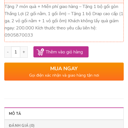
7,050,000₫.
là:
Tặng 7 món quà + Miễn phí giao hàng – Tặng 1 bộ gối gòn
3,525,000₫.
Thắng Lợi (2 gối nằm, 1 gối ôm) – Tặng 1 bộ Drap cao cấp (1
ga, 2 vỏ gối nằm + 1 vỏ gối ôm) Khách không lấy quà giảm
ngay: 200.000 Kích thước theo yêu cầu liên hệ:
0905870033
Nệm Memory Foam Thắng Lợi 1m x 2m x 15cm số lượng
Thêm vào giỏ hàng
MUA NGAY
Gọi điện xác nhận và giao hàng tận nơi
MÔ TẢ
ĐÁNH GIÁ (0)