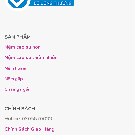
Lợi ích thực tế đối với sức khỏe người dùng
Tính năng là một chuyện, nhưng lợi ích thực tế mang
lại cho sức khỏe mới là điều quan trọng nhất. Từ kinh
nghiệm của mình, tôi nhận thấy
Nệm Rosi Thắng
SẢN PHẨM
Lợi
thực sự là một khoản đầu tư cho sức khỏe.
Nệm cao su non
Giải pháp cho người bị đau lưng, đau
Nệm cao su thiên nhiên
vai gáy
Nệm Foam
Nếu bạn thường xuyên thức dậy với cảm giác đau
Nệm gấp
mỏi, rất có thể chiếc nệm hiện tại không đủ khả năng
nâng đỡ.
Nệm Rosi Thắng Lợi
giải quyết vấn đề
Chăn ga gối
này một cách triệt để.
CHÍNH SÁCH
Nhờ
độ đàn hồi
tối ưu,
nệm hỗ trợ giảm đau
nhức
.
Hotline: 0905870033
Chiều dày 20cm giúp nâng đỡ cột sống
, giữ
Chính Sách Giao Hàng