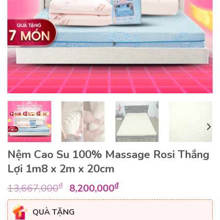
Nệm Cao Su 100% Massage Rosi Thắng
Lợi 1m8 x 2m x 20cm
Giá
Giá
₫
₫
13,667,000
8,200,000
gốc
hiện
là:
tại
QUÀ TẶNG