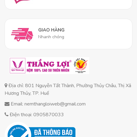
thoáng khí
Cấu trúc nệm có nhiều lớp ưu việt
, mỗi lớp đảm
nhận một vai trò riêng biệt để tạo nên một tổng thể
GIAO HÀNG
hoàn hảo.
Nhanh chóng
Lõi Nệm:
100% cao su thiên nhiên với thiết kế
7 vùng.
Lớp Polyester:
Lớp đệm này có một vai trò
quan trọng mà ít người để ý.
Lớp polyester
giúp thấm hút mồ hôi
và điều hòa nhiệt độ,
Địa chỉ: 801 Nguyễn Tất Thành, Phường Thủy Châu, Thị Xã
giúp bạn luôn cảm thấy mát mẻ, không bị hầm bí
Hương Thủy, TP. Huế
lưng, đặc biệt trong khí hậu nóng ẩm của Việt
Email: nemthangloiweb@gmail.com
Nam.
Điện thoại: 0905870033
Vỏ Nệm:
Vỏ nệm làm từ Cotton organic
, một
chất liệu mềm mại, thoáng mát và cực kỳ an toàn
cho da.