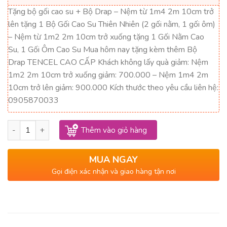
13,667,000₫.
là:
Tặng bộ gối cao su + Bộ Drap – Nệm từ 1m4 2m 10cm trở
8,200,000₫.
lên tặng 1 Bộ Gối Cao Su Thiên Nhiên (2 gối nằm, 1 gối ôm)
– Nệm từ 1m2 2m 10cm trở xuống tặng 1 Gối Nằm Cao
Su, 1 Gối Ôm Cao Su Mua hôm nay tặng kèm thêm Bộ
Drap TENCEL CAO CẤP Khách không lấy quà giảm: Nệm
1m2 2m 10cm trở xuống giảm: 700.000 – Nệm 1m4 2m
10cm trở lên giảm: 900.000 Kích thước theo yêu cầu liên hệ:
0905870033
Nệm Cao Su 100% Massage Rosi Thắng Lợi 1m8 x 2m x 20cm s
Thêm vào giỏ hàng
MUA NGAY
Gọi điện xác nhận và giao hàng tận nơi